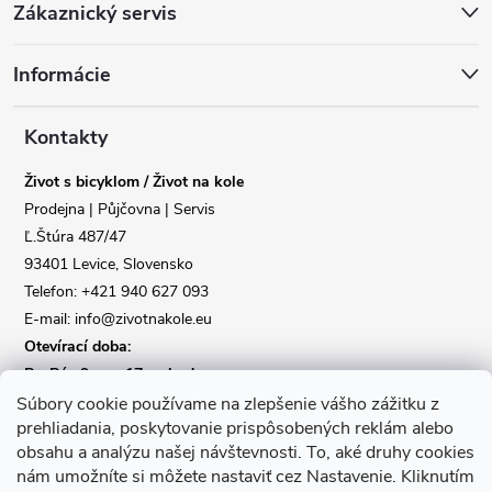
Zákaznický servis
á
Informácie
p
a
Kontakty
Život s bicyklom / Život na kole
t
Prodejna | Půjčovna | Servis
Ľ.Štúra 487/47
í
Reklamace
Doprava
93401 Levice, Slovensko
Telefon: +421 940 627 093
Poslat
E-mail: info@zivotnakole.eu
Otevírací doba:
Po-Pá : 9,oo - 17,oo hod
So : 9,oo - 12,oo | Ne : Zavřeno
Súbory cookie používame na zlepšenie vášho zážitku z
prehliadania, poskytovanie prispôsobených reklám alebo
obsahu a analýzu našej návštevnosti.
To, aké druhy cookies
Kontaktní formulář
nám umožníte si môžete nastaviť cez Nastavenie.
Kliknutím