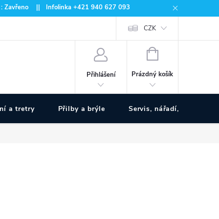
 : Zavřeno || Infolinka +421 940 627 093
CZK
NÁKUPNÍ
KOŠÍK
Prázdný košík
Přihlášení
ní a tretry
Přilby a brýle
Servis, nářadí, pumpy