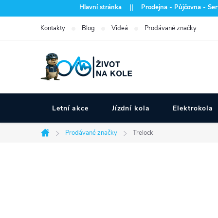
Přejít
Hlavní stránka
|| Prodejna - Půjčovna - Serv
na
Kontakty
Blog
Videá
Prodávané značky
obsah
Letní akce
Jízdní kola
Elektrokola
Prodávané značky
Trelock
Domů