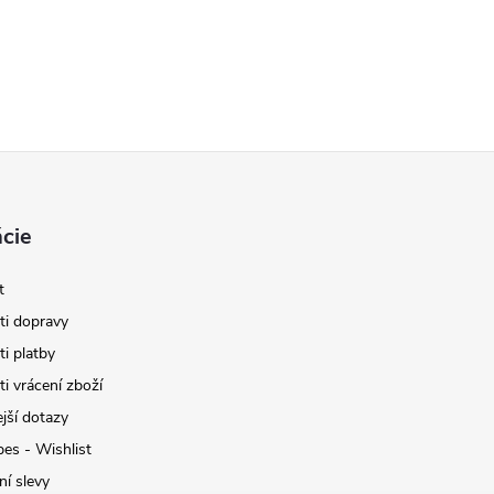
cie
t
i dopravy
i platby
i vrácení zboží
jší dotazy
pes - Wishlist
ní slevy