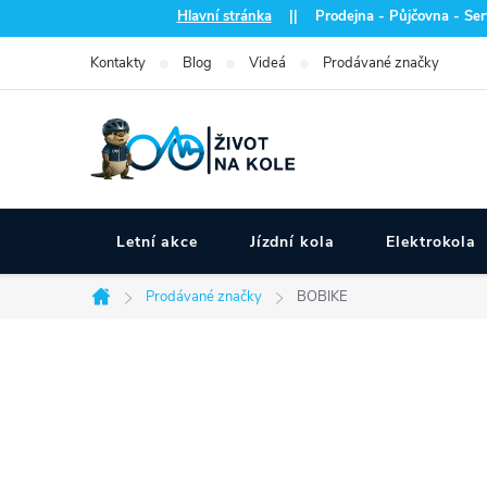
Přejít
Hlavní stránka
|| Prodejna - Půjčovna - Serv
na
Kontakty
Blog
Videá
Prodávané značky
obsah
Letní akce
Jízdní kola
Elektrokola
Prodávané značky
BOBIKE
Domů