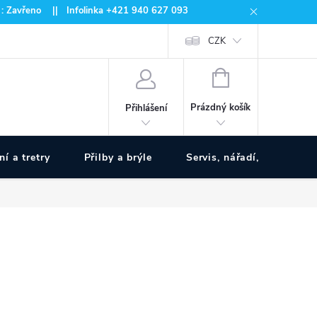
 : Zavřeno || Infolinka +421 940 627 093
CZK
NÁKUPNÍ
KOŠÍK
Prázdný košík
Přihlášení
ní a tretry
Přilby a brýle
Servis, nářadí, pumpy
www.zivotnakole.eu - Chat