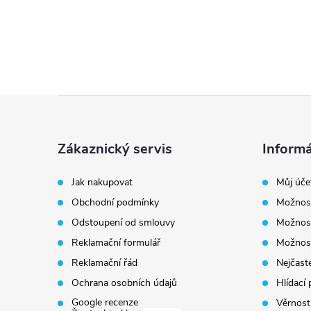
Z
á
Zákaznický servis
Informá
p
Jak nakupovat
Můj úče
Obchodní podmínky
Možnost
a
Odstoupení od smlouvy
Možnost
t
Reklamační formulář
Možnost
Reklamační řád
Nejčaste
í
Ochrana osobních údajů
Hlídací 
Google recenze
Věrnost