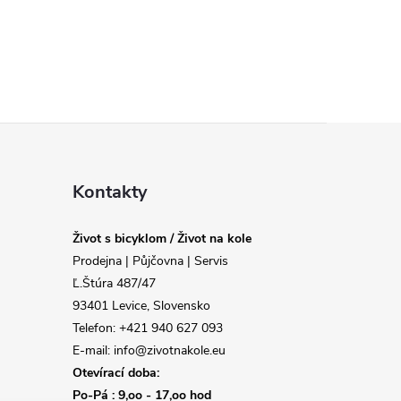
Kontakty
Život s bicyklom / Život na kole
Prodejna | Půjčovna | Servis
Ľ.Štúra 487/47
93401 Levice, Slovensko
Telefon: +421 940 627 093
E-mail: info@zivotnakole.eu
Otevírací doba:
Po-Pá : 9,oo - 17,oo hod