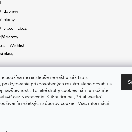
t
i dopravy
i platby
i vrácení zboží
jší dotazy
pes - Wishlist
ní slevy
ie používame na zlepšenie vášho zážitku z
S
a, poskytovanie prispôsobených reklám alebo obsahu a
ej návštevnosti.
To, aké druhy cookies nám umožníte
staviť cez Nastavenie.
Kliknutím na „Prijať všetko“
 používaním všetkých súborov cookie.
Viac informácií