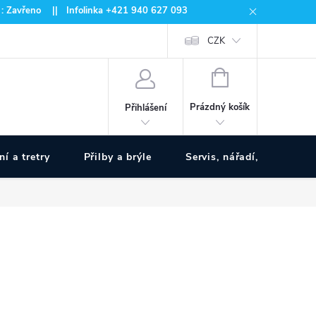
 : Zavřeno || Infolinka +421 940 627 093
CZK
NÁKUPNÍ
KOŠÍK
Prázdný košík
Přihlášení
ní a tretry
Přilby a brýle
Servis, nářadí, pumpy