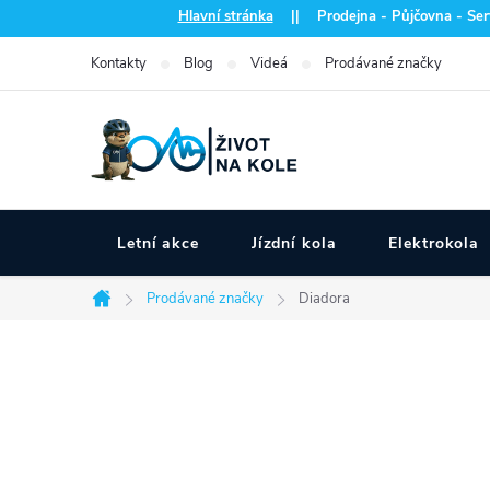
Přejít
Hlavní stránka
|| Prodejna - Půjčovna - Serv
na
Kontakty
Blog
Videá
Prodávané značky
obsah
Letní akce
Jízdní kola
Elektrokola
Prodávané značky
Diadora
Domů