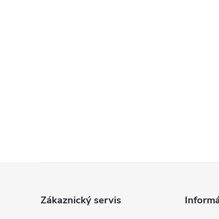
Z
á
Zákaznický servis
Informá