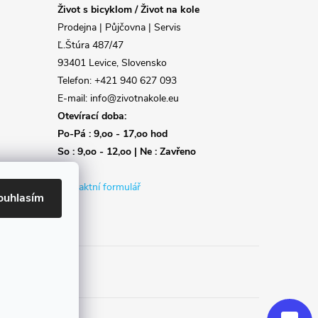
Život s bicyklom / Život na kole
Prodejna | Půjčovna | Servis
Ľ.Štúra 487/47
93401 Levice, Slovensko
Telefon: +421 940 627 093
E-mail: info@zivotnakole.eu
Otevírací doba:
Po-Pá : 9,oo - 17,oo hod
So : 9,oo - 12,oo | Ne : Zavřeno
Kontaktní formulář
ouhlasím
Reklamace
Doprava
Poslat