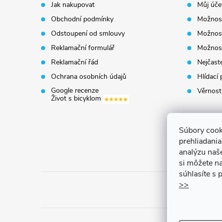
p
Jak nakupovat
Můj úče
Obchodní podmínky
Možnost
a
Odstoupení od smlouvy
Možnost
t
Reklamační formulář
Možnost
Reklamační řád
Nejčaste
í
Ochrana osobních údajů
Hlídací 
Google recenze
Věrnost
Život s bicyklom
Súbory cook
prehliadani
analýzu naš
si môžete na
súhlasíte s
>>