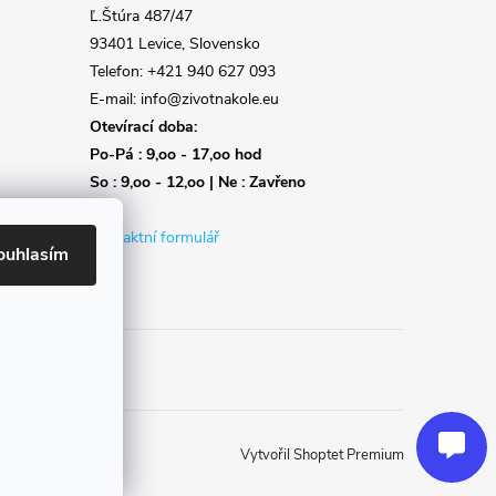
Ľ.Štúra 487/47
93401 Levice, Slovensko
Telefon: +421 940 627 093
E-mail: info@zivotnakole.eu
Otevírací doba:
Po-Pá : 9,oo - 17,oo hod
So : 9,oo - 12,oo | Ne : Zavřeno
Kontaktní formulář
ouhlasím
Reklamace
Doprava
Poslat
Vytvořil Shoptet Premium