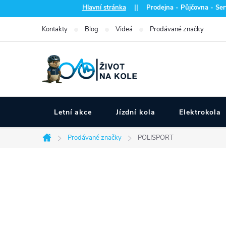
Přejít
Hlavní stránka
|| Prodejna - Půjčovna - Serv
na
Kontakty
Blog
Videá
Prodávané značky
obsah
Letní akce
Jízdní kola
Elektrokola
Prodávané značky
POLISPORT
Domů