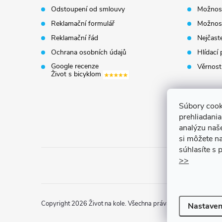
a
Odstoupení od smlouvy
Možnost
t
Reklamační formulář
Možnost
Reklamační řád
Nejčaste
í
Ochrana osobních údajů
Hlídací 
Google recenze
Věrnost
Život s bicyklom
Súbory cook
prehliadani
analýzu naš
si môžete na
súhlasíte s
>>
Copyright 2026
Život na kole
. Všechna práva vyhrazena.
Uprav
Nastaven