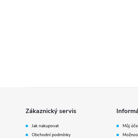
Z
á
Zákaznický servis
Informá
p
Jak nakupovat
Můj úče
Obchodní podmínky
Možnost