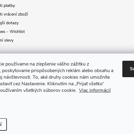
i platby
i vrácení zboží
jší dotazy
pes - Wishlist
ní slevy
ie používame na zlepšenie vášho zážitku z
S
a, poskytovanie prispôsobených reklám alebo obsahu a
ej návštevnosti.
To, aké druhy cookies nám umožníte
staviť cez Nastavenie.
Kliknutím na „Prijať všetko“
 používaním všetkých súborov cookie.
Viac informácií
it nastavení cookies
í