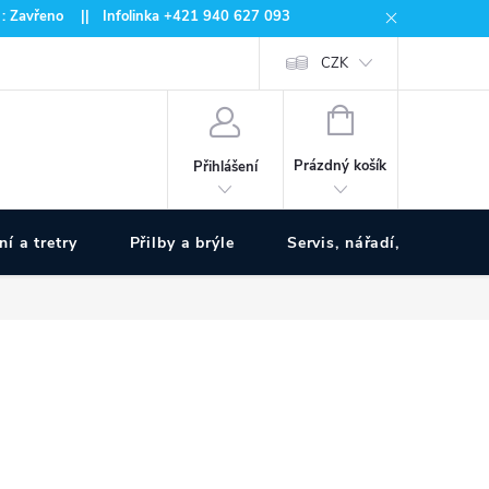
 : Zavřeno || Infolinka +421 940 627 093
CZK
NÁKUPNÍ
KOŠÍK
Prázdný košík
Přihlášení
ní a tretry
Přilby a brýle
Servis, nářadí, pumpy