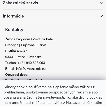
Zákaznický servis
á
Informácie
p
a
Kontakty
Život s bicyklom / Život na kole
t
Prodejna | Půjčovna | Servis
Ľ.Štúra 487/47
í
Reklamace
Doprava
93401 Levice, Slovensko
Telefon: +421 940 627 093
Poslat
E-mail: info@zivotnakole.eu
Otevírací doba:
Po-Pá : 9,oo - 17,oo hod
So : 9,oo - 12,oo | Ne : Zavřeno
Súbory cookie používame na zlepšenie vášho zážitku z
prehliadania, poskytovanie prispôsobených reklám alebo
obsahu a analýzu našej návštevnosti.
To, aké druhy cookies
Kontaktní formulář
nám umožníte si môžete nastaviť cez Nastavenie.
Kliknutím