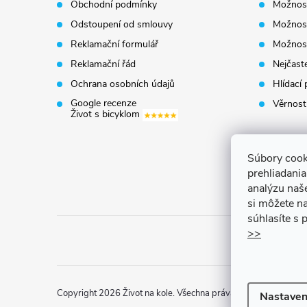
Obchodní podmínky
Možnost
a
Odstoupení od smlouvy
Možnost
t
Reklamační formulář
Možnost
Reklamační řád
Nejčaste
í
Ochrana osobních údajů
Hlídací 
Google recenze
Věrnost
Život s bicyklom
Súbory cook
prehliadani
analýzu naš
si môžete na
súhlasíte s
>>
Copyright 2026
Život na kole
. Všechna práva vyhrazena.
Uprav
Nastaven