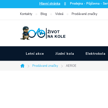
Přejít
Hlavní stránka
|| Prodejna - Půjčovna - Serv
na
Kontakty
Blog
Videá
Prodávané značky
obsah
Letní akce
Jízdní kola
Elektrokola
Prodávané značky
AEROE
Domů