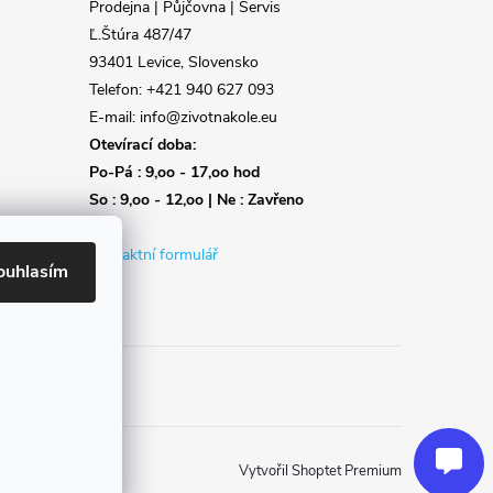
Prodejna | Půjčovna | Servis
Ľ.Štúra 487/47
93401 Levice, Slovensko
Telefon: +421 940 627 093
E-mail: info@zivotnakole.eu
Otevírací doba:
Po-Pá : 9,oo - 17,oo hod
So : 9,oo - 12,oo | Ne : Zavřeno
Kontaktní formulář
ouhlasím
Reklamace
Doprava
Poslat
Vytvořil Shoptet Premium