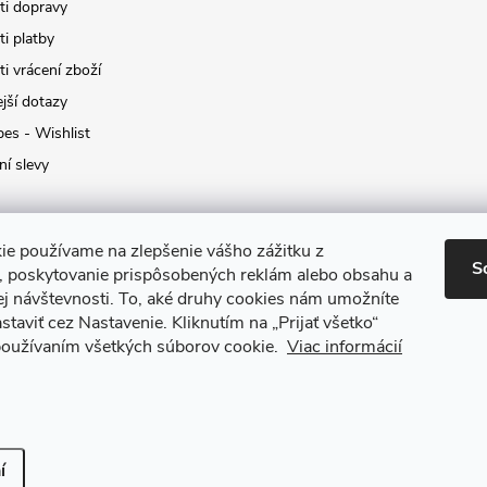
i dopravy
i platby
i vrácení zboží
jší dotazy
pes - Wishlist
ní slevy
ie používame na zlepšenie vášho zážitku z
S
a, poskytovanie prispôsobených reklám alebo obsahu a
ej návštevnosti.
To, aké druhy cookies nám umožníte
staviť cez Nastavenie.
Kliknutím na „Prijať všetko“
 používaním všetkých súborov cookie.
Viac informácií
it nastavení cookies
í