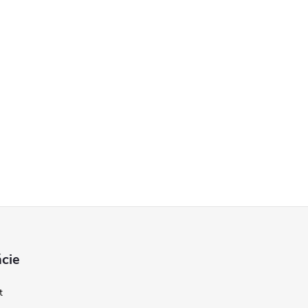
cie
t