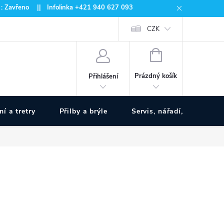
 : Zavřeno || Infolinka +421 940 627 093
CZK
NÁKUPNÍ
KOŠÍK
Prázdný košík
Přihlášení
ní a tretry
Přilby a brýle
Servis, nářadí, pumpy