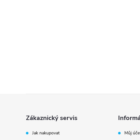
Z
á
Zákaznický servis
Informá
p
Jak nakupovat
Můj úče