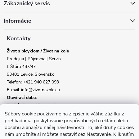
Zákaznický servis
á
Informácie
p
a
Kontakty
Život s bicyklom / Život na kole
t
Prodejna | Půjčovna | Servis
Ľ.Štúra 487/47
í
93401 Levice, Slovensko
Telefon: +421 940 627 093
E-mail: info@zivotnakole.eu
Otevírací doba:
Po-Pá : 9,oo - 17,oo hod
So : 9,oo - 12,oo | Ne : Zavřeno
Súbory cookie používame na zlepšenie vášho zážitku z
prehliadania, poskytovanie prispôsobených reklám alebo
obsahu a analýzu našej návštevnosti.
To, aké druhy cookies
Kontaktní formulář
nám umožníte si môžete nastaviť cez Nastavenie.
Kliknutím