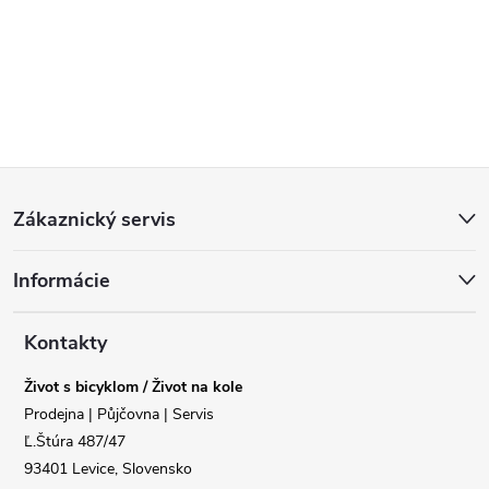
Z
Zákaznický servis
á
Informácie
p
a
Kontakty
Život s bicyklom / Život na kole
t
Prodejna | Půjčovna | Servis
Ľ.Štúra 487/47
í
93401 Levice, Slovensko