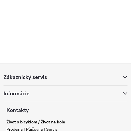
Z
Zákaznický servis
á
Informácie
p
a
Kontakty
Život s bicyklom / Život na kole
t
Prodejna | Půjčovna | Servis