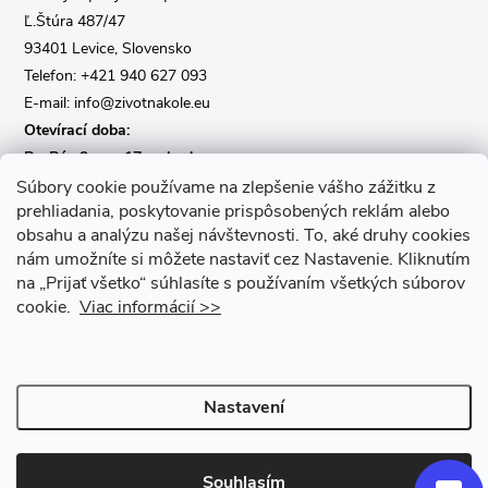
Ľ.Štúra 487/47
í
93401 Levice, Slovensko
Telefon: +421 940 627 093
E-mail: info@zivotnakole.eu
Otevírací doba:
Po-Pá : 9,oo - 17,oo hod
So : 9,oo - 12,oo | Ne : Zavřeno
Súbory cookie používame na zlepšenie vášho zážitku z
prehliadania, poskytovanie prispôsobených reklám alebo
obsahu a analýzu našej návštevnosti.
To, aké druhy cookies
Kontaktní formulář
nám umožníte si môžete nastaviť cez Nastavenie.
Kliknutím
na „Prijať všetko“ súhlasíte s používaním všetkých súborov
cookie.
Viac informácií >>
Nastavení
Copyright 2026
Život na kole
. Všechna práva vyhrazena.
Upravit
nastavení cookies
Souhlasím