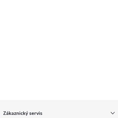
Poslat
Z
Zákaznický servis