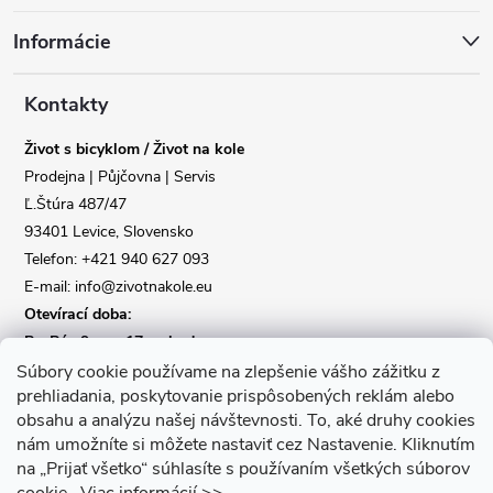
á
Informácie
p
a
Kontakty
Život s bicyklom / Život na kole
t
Prodejna | Půjčovna | Servis
Ľ.Štúra 487/47
í
93401 Levice, Slovensko
Telefon: +421 940 627 093
E-mail: info@zivotnakole.eu
Otevírací doba:
Po-Pá : 9,oo - 17,oo hod
So : 9,oo - 12,oo | Ne : Zavřeno
Súbory cookie používame na zlepšenie vášho zážitku z
prehliadania, poskytovanie prispôsobených reklám alebo
obsahu a analýzu našej návštevnosti.
To, aké druhy cookies
Kontaktní formulář
nám umožníte si môžete nastaviť cez Nastavenie.
Kliknutím
na „Prijať všetko“ súhlasíte s používaním všetkých súborov