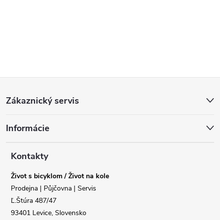
Z
Zákaznický servis
á
Informácie
p
a
Kontakty
Život s bicyklom / Život na kole
t
Prodejna | Půjčovna | Servis
Ľ.Štúra 487/47
í
93401 Levice, Slovensko