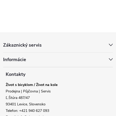
Z
Zákaznický servis
á
Informácie
p
a
Kontakty
Život s bicyklom / Život na kole
t
Prodejna | Půjčovna | Servis
Ľ.Štúra 487/47
í
93401 Levice, Slovensko
Telefon: +421 940 627 093