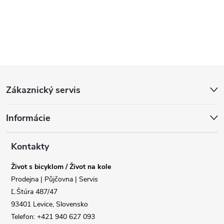
Z
Zákaznický servis
á
Informácie
p
a
Kontakty
Život s bicyklom / Život na kole
t
Prodejna | Půjčovna | Servis
Ľ.Štúra 487/47
í
93401 Levice, Slovensko
Telefon: +421 940 627 093