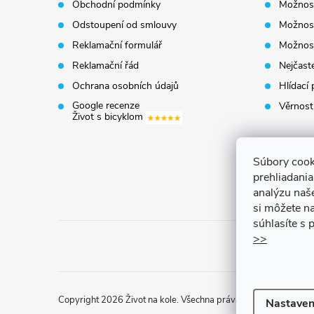
Obchodní podmínky
Možnost
a
Odstoupení od smlouvy
Možnost
t
Reklamační formulář
Možnost
Reklamační řád
Nejčaste
í
Ochrana osobních údajů
Hlídací 
Google recenze
Věrnost
Život s bicyklom
Súbory cook
prehliadani
analýzu naš
si môžete na
súhlasíte s
>>
Copyright 2026
Život na kole
. Všechna práva vyhrazena.
Uprav
Nastaven