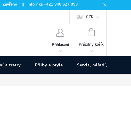
 : Zavřeno || Infolinka +421 940 627 093
CZK
NÁKUPNÍ
KOŠÍK
Prázdný košík
Přihlášení
ní a tretry
Přilby a brýle
Servis, nářadí, pumpy