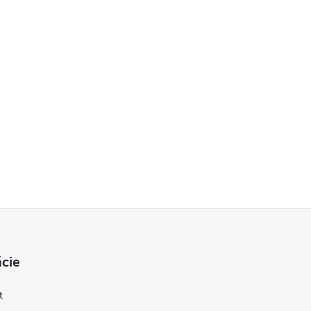
cie
t