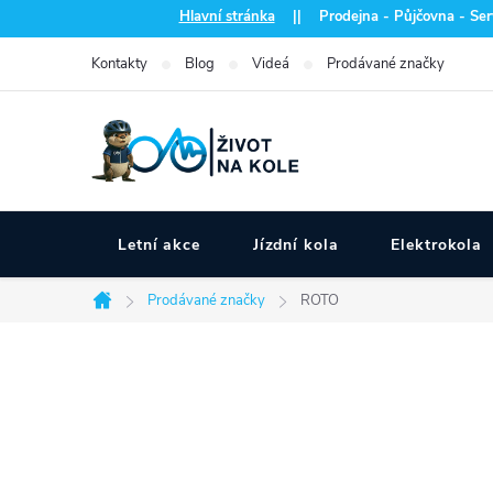
Přejít
Hlavní stránka
|| Prodejna - Půjčovna - Serv
na
Kontakty
Blog
Videá
Prodávané značky
obsah
Letní akce
Jízdní kola
Elektrokola
Prodávané značky
ROTO
Domů