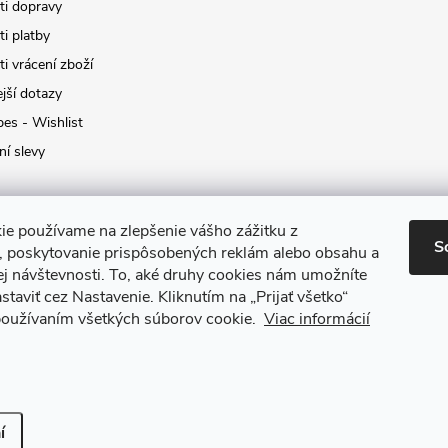
i dopravy
i platby
i vrácení zboží
jší dotazy
pes - Wishlist
ní slevy
ie používame na zlepšenie vášho zážitku z
S
a, poskytovanie prispôsobených reklám alebo obsahu a
ej návštevnosti.
To, aké druhy cookies nám umožníte
staviť cez Nastavenie.
Kliknutím na „Prijať všetko“
 používaním všetkých súborov cookie.
Viac informácií
it nastavení cookies
í