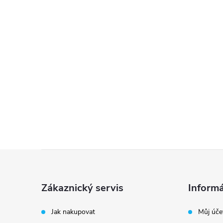
Z
á
Zákaznický servis
Informá
p
Jak nakupovat
Můj úče