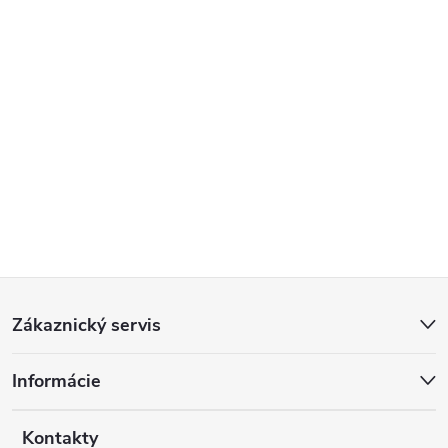
Z
Zákaznický servis
á
Informácie
p
Kontakty