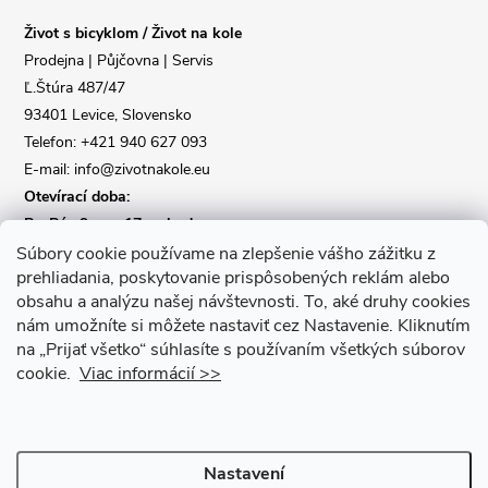
a
Život s bicyklom / Život na kole
t
Prodejna | Půjčovna | Servis
Ľ.Štúra 487/47
í
93401 Levice, Slovensko
Telefon: +421 940 627 093
E-mail: info@zivotnakole.eu
Otevírací doba:
Po-Pá : 9,oo - 17,oo hod
So : 9,oo - 12,oo | Ne : Zavřeno
Súbory cookie používame na zlepšenie vášho zážitku z
prehliadania, poskytovanie prispôsobených reklám alebo
obsahu a analýzu našej návštevnosti.
To, aké druhy cookies
Kontaktní formulář
nám umožníte si môžete nastaviť cez Nastavenie.
Kliknutím
na „Prijať všetko“ súhlasíte s používaním všetkých súborov
cookie.
Viac informácií >>
Nastavení