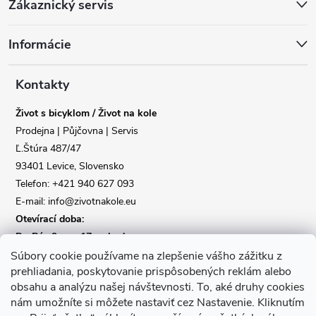
Zákaznický servis
á
Informácie
p
a
Kontakty
Život s bicyklom / Život na kole
t
Prodejna | Půjčovna | Servis
Ľ.Štúra 487/47
í
93401 Levice, Slovensko
Telefon: +421 940 627 093
E-mail: info@zivotnakole.eu
Otevírací doba:
Po-Pá : 9,oo - 17,oo hod
So : 9,oo - 12,oo | Ne : Zavřeno
Súbory cookie používame na zlepšenie vášho zážitku z
prehliadania, poskytovanie prispôsobených reklám alebo
obsahu a analýzu našej návštevnosti.
To, aké druhy cookies
Kontaktní formulář
nám umožníte si môžete nastaviť cez Nastavenie.
Kliknutím