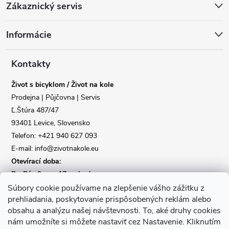
Zákaznický servis
á
Informácie
p
a
Kontakty
Život s bicyklom / Život na kole
t
Prodejna | Půjčovna | Servis
Ľ.Štúra 487/47
í
Reklamace
Doprava
93401 Levice, Slovensko
Telefon: +421 940 627 093
Poslat
E-mail: info@zivotnakole.eu
Otevírací doba:
Po-Pá : 9,oo - 17,oo hod
So : 9,oo - 12,oo | Ne : Zavřeno
Súbory cookie používame na zlepšenie vášho zážitku z
prehliadania, poskytovanie prispôsobených reklám alebo
obsahu a analýzu našej návštevnosti.
To, aké druhy cookies
Kontaktní formulář
nám umožníte si môžete nastaviť cez Nastavenie.
Kliknutím