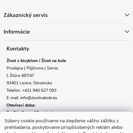
Z
Zákaznický servis
á
Informácie
p
a
Kontakty
Život s bicyklom / Život na kole
t
Prodejna | Půjčovna | Servis
Ľ.Štúra 487/47
í
93401 Levice, Slovensko
Telefon: +421 940 627 093
E-mail: info@zivotnakole.eu
Otevírací doba:
Po-Pá : 9,oo - 17,oo hod
So : 9,oo - 12,oo | Ne : Zavřeno
Súbory cookie používame na zlepšenie vášho zážitku z
prehliadania, poskytovanie prispôsobených reklám alebo