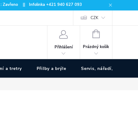
 : Zavřeno || Infolinka +421 940 627 093
CZK
NÁKUPNÍ
KOŠÍK
Prázdný košík
Přihlášení
ní a tretry
Přilby a brýle
Servis, nářadí, pumpy