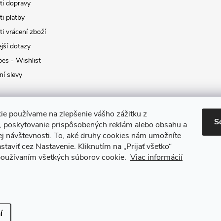
i dopravy
i platby
i vrácení zboží
jší dotazy
pes - Wishlist
ní slevy
ie používame na zlepšenie vášho zážitku z
S
a, poskytovanie prispôsobených reklám alebo obsahu a
ej návštevnosti.
To, aké druhy cookies nám umožníte
staviť cez Nastavenie.
Kliknutím na „Prijať všetko“
 používaním všetkých súborov cookie.
Viac informácií
it nastavení cookies
í