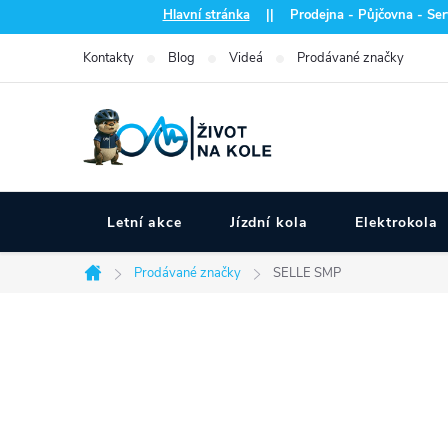
Přejít
Hlavní stránka
|| Prodejna - Půjčovna - Serv
na
Kontakty
Blog
Videá
Prodávané značky
obsah
Letní akce
Jízdní kola
Elektrokola
Prodávané značky
SELLE SMP
Domů