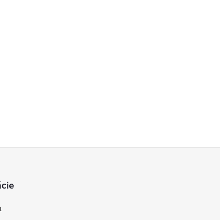
cie
t