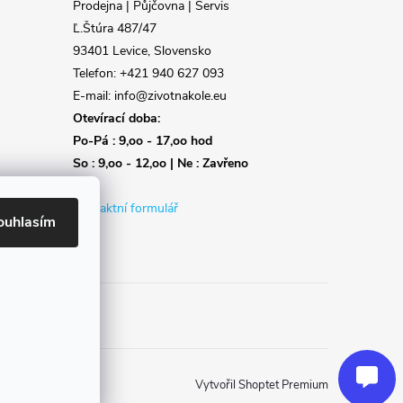
Prodejna | Půjčovna | Servis
Ľ.Štúra 487/47
93401 Levice, Slovensko
Telefon: +421 940 627 093
E-mail: info@zivotnakole.eu
Otevírací doba:
Po-Pá : 9,oo - 17,oo hod
So : 9,oo - 12,oo | Ne : Zavřeno
Kontaktní formulář
ouhlasím
Reklamace
Doprava
Poslat
Vytvořil Shoptet Premium