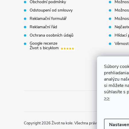
Obchodní podmínky
Možnost
a
Odstoupení od smlouvy
Možnost
t
Reklamační formulář
Možnost
Reklamační řád
Nejčaste
í
Ochrana osobních údajů
Hlídací 
Google recenze
Věrnost
Život s bicyklom
Súbory cook
prehliadani
analýzu naš
si môžete na
súhlasíte s
>>
Copyright 2026
Život na kole
. Všechna práva vyhrazena.
Uprav
Nastaven