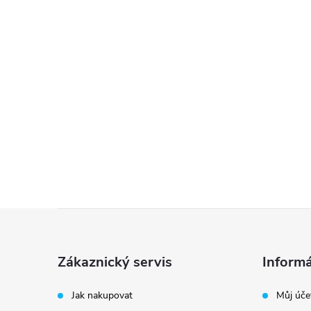
Z
á
Zákaznický servis
Informá
p
Jak nakupovat
Můj úče