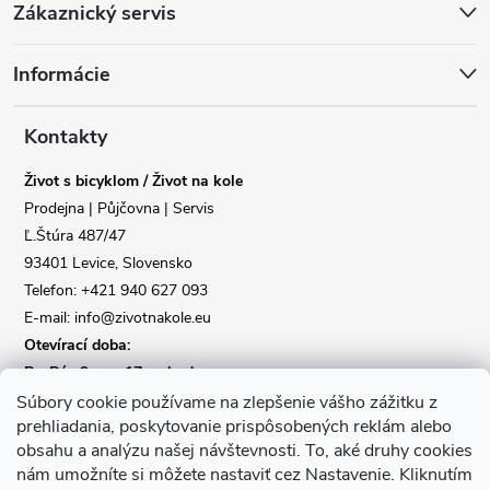
Zákaznický servis
á
Informácie
p
a
Kontakty
Život s bicyklom / Život na kole
t
Prodejna | Půjčovna | Servis
Ľ.Štúra 487/47
í
Reklamace
Doprava
93401 Levice, Slovensko
Telefon: +421 940 627 093
Poslat
E-mail: info@zivotnakole.eu
Otevírací doba:
Po-Pá : 9,oo - 17,oo hod
So : 9,oo - 12,oo | Ne : Zavřeno
Súbory cookie používame na zlepšenie vášho zážitku z
prehliadania, poskytovanie prispôsobených reklám alebo
obsahu a analýzu našej návštevnosti.
To, aké druhy cookies
Kontaktní formulář
nám umožníte si môžete nastaviť cez Nastavenie.
Kliknutím