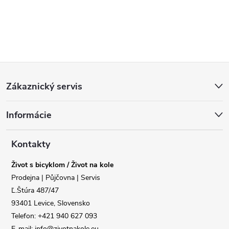
Z
Zákaznický servis
á
Informácie
p
a
Kontakty
Život s bicyklom / Život na kole
t
Reklamace
Doprava
Prodejna | Půjčovna | Servis
Ľ.Štúra 487/47
í
93401 Levice, Slovensko
Poslat
Telefon: +421 940 627 093
E-mail: info@zivotnakole.eu