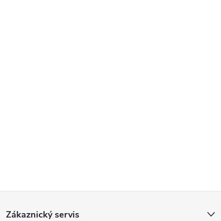
Reklamace
Doprava
Z
Zákaznický servis