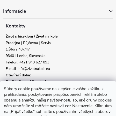
á
Poslat
Informácie
p
a
Kontakty
Život s bicyklom / Život na kole
t
Prodejna | Půjčovna | Servis
Ľ.Štúra 487/47
í
93401 Levice, Slovensko
Telefon: +421 940 627 093
E-mail: info@zivotnakole.eu
Otevírací doba:
Po-Pá : 9,oo - 17,oo hod
So : 9,oo - 12,oo | Ne : Zavřeno
Súbory cookie používame na zlepšenie vášho zážitku z
prehliadania, poskytovanie prispôsobených reklám alebo
obsahu a analýzu našej návštevnosti.
To, aké druhy cookies
Kontaktní formulář
nám umožníte si môžete nastaviť cez Nastavenie.
Kliknutím
na „Prijať všetko“ súhlasíte s používaním všetkých súborov