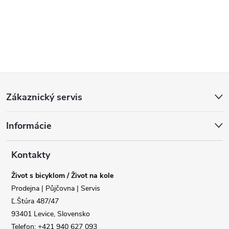
Z
Zákaznický servis
á
Informácie
p
a
Kontakty
Život s bicyklom / Život na kole
t
Prodejna | Půjčovna | Servis
Ľ.Štúra 487/47
í
93401 Levice, Slovensko
Telefon: +421 940 627 093