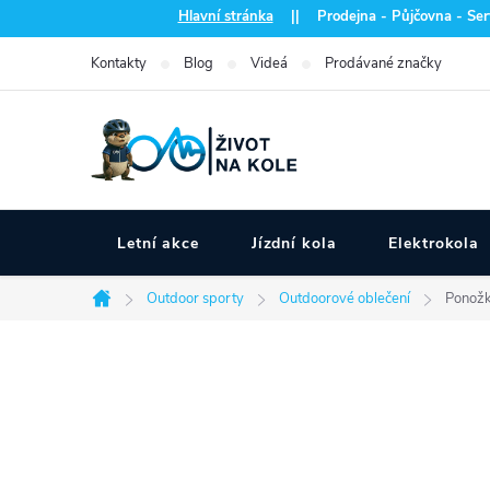
Přejít
Hlavní stránka
|| Prodejna - Půjčovna - Serv
na
Kontakty
Blog
Videá
Prodávané značky
obsah
Letní akce
Jízdní kola
Elektrokola
Outdoor sporty
Outdoorové oblečení
Ponožk
Domů