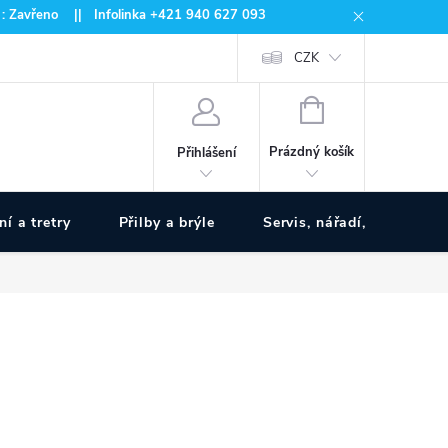
 : Zavřeno || Infolinka +421 940 627 093
CZK
NÁKUPNÍ
KOŠÍK
Prázdný košík
Přihlášení
ní a tretry
Přilby a brýle
Servis, nářadí, pumpy