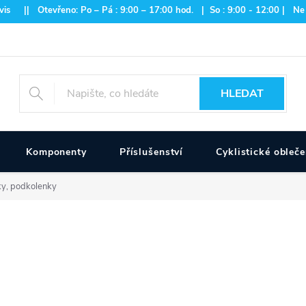
is || Otevřeno: Po – Pá : 9:00 – 17:00 hod. | So : 9:00 - 12:00 | Ne
HLEDAT
Komponenty
Příslušenství
Cyklistické obleče
y, podkolenky