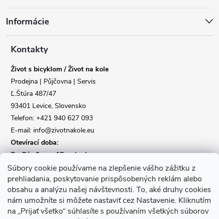
á
Informácie
p
a
Kontakty
Život s bicyklom / Život na kole
t
Prodejna | Půjčovna | Servis
Ľ.Štúra 487/47
í
93401 Levice, Slovensko
Telefon: +421 940 627 093
E-mail: info@zivotnakole.eu
Otevírací doba:
Po-Pá : 9,oo - 17,oo hod
So : 9,oo - 12,oo | Ne : Zavřeno
Súbory cookie používame na zlepšenie vášho zážitku z
prehliadania, poskytovanie prispôsobených reklám alebo
obsahu a analýzu našej návštevnosti.
To, aké druhy cookies
Kontaktní formulář
nám umožníte si môžete nastaviť cez Nastavenie.
Kliknutím
na „Prijať všetko“ súhlasíte s používaním všetkých súborov