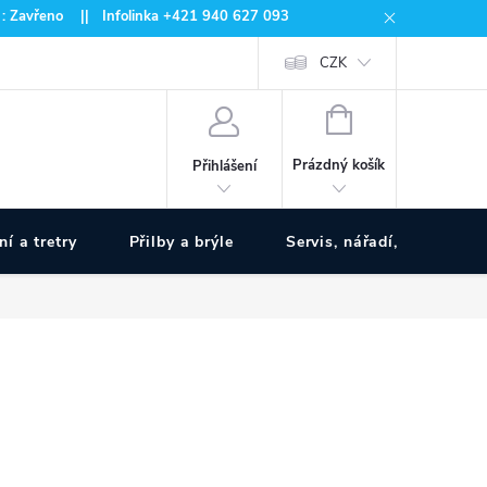
 : Zavřeno || Infolinka +421 940 627 093
CZK
NÁKUPNÍ
KOŠÍK
Prázdný košík
Přihlášení
ní a tretry
Přilby a brýle
Servis, nářadí, pumpy