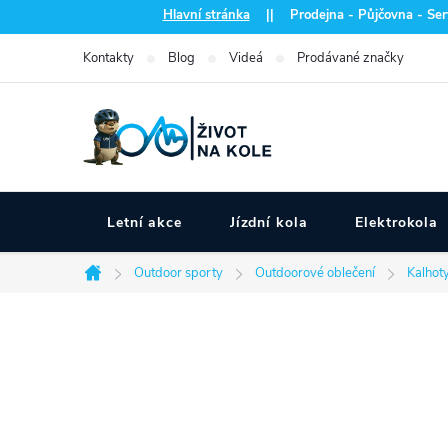
Přejít
Hlavní stránka
|| Prodejna - Půjčovna - Serv
na
Kontakty
Blog
Videá
Prodávané značky
obsah
Letní akce
Jízdní kola
Elektrokola
Outdoor sporty
Outdoorové oblečení
Kalhot
Domů