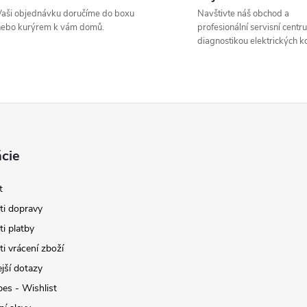
aši objednávku doručíme do boxu
Navštivte náš obchod a
nebo kurýrem k vám domů.
profesionální servisní centr
diagnostikou elektrických ko
cie
t
i dopravy
i platby
i vrácení zboží
jší dotazy
pes - Wishlist