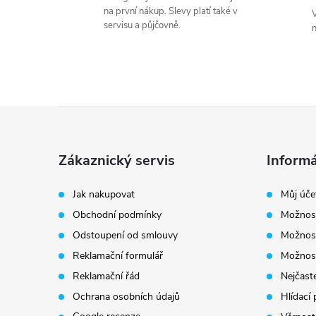
na první nákup. Slevy platí také v
V
servisu a půjčovně.
Z
á
Zákaznický servis
Informá
p
Jak nakupovat
Můj úče
Obchodní podmínky
Možnost
a
Odstoupení od smlouvy
Možnost
t
Reklamační formulář
Možnost
Reklamační řád
Nejčaste
í
Ochrana osobních údajů
Hlídací 