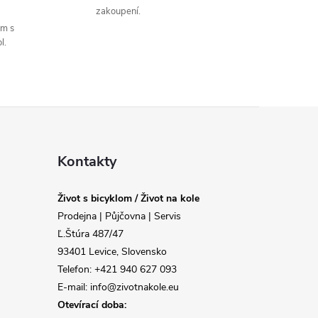
zakoupení.
um s
l.
Kontakty
Život s bicyklom / Život na kole
Prodejna | Půjčovna | Servis
Ľ.Štúra 487/47
93401 Levice, Slovensko
Telefon: +421 940 627 093
E-mail: info@zivotnakole.eu
Otevírací doba: