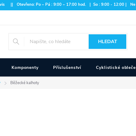
is || Otevřeno: Po – Pá : 9:00 – 17:00 hod. | So : 9:00 - 12:00 | Ne
HLEDAT
Komponenty
Příslušenství
Cyklistické obleče
y
Běžecké kalhoty