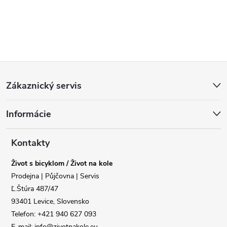
Z
Zákaznický servis
á
Informácie
p
a
Kontakty
Život s bicyklom / Život na kole
t
Reklamace
Doprava
Prodejna | Půjčovna | Servis
Ľ.Štúra 487/47
í
93401 Levice, Slovensko
Poslat
Telefon: +421 940 627 093
E-mail: info@zivotnakole.eu