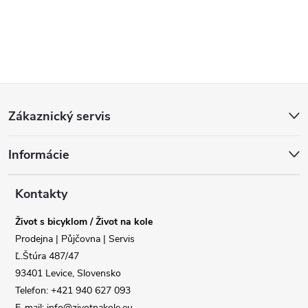
Z
Zákaznický servis
á
Informácie
p
a
Kontakty
Život s bicyklom / Život na kole
t
Reklamace
Doprava
Prodejna | Půjčovna | Servis
Ľ.Štúra 487/47
í
93401 Levice, Slovensko
Poslat
Telefon: +421 940 627 093
E-mail: info@zivotnakole.eu