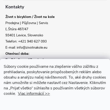
a
Kontakty
Život s bicyklom / Život na kole
t
Prodejna | Půjčovna | Servis
Ľ.Štúra 487/47
í
93401 Levice, Slovensko
Telefon: +421 940 627 093
E-mail: info@zivotnakole.eu
Otevírací doba:
Po-Pá : 9,oo - 17,oo hod
So : 9,oo - 12,oo | Ne : Zavřeno
Súbory cookie používame na zlepšenie vášho zážitku z
prehliadania, poskytovanie prispôsobených reklám alebo
obsahu a analýzu našej návštevnosti.
To, aké druhy cookies
Kontaktní formulář
nám umožníte si môžete nastaviť cez Nastavenie.
Kliknutím
na „Prijať všetko“ súhlasíte s používaním všetkých súborov
cookie.
Viac informácií >>