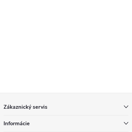
Z
Zákaznický servis
á
Informácie
p