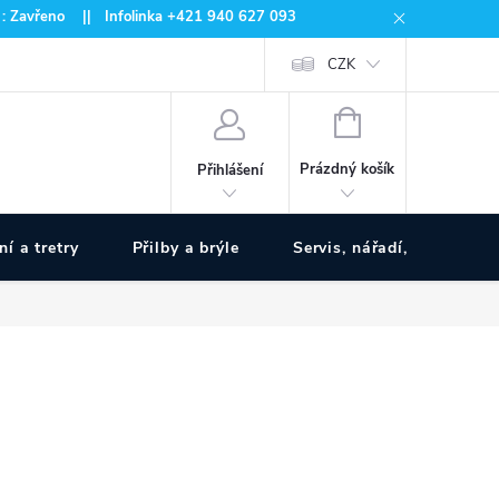
 : Zavřeno || Infolinka +421 940 627 093
CZK
NÁKUPNÍ
KOŠÍK
Prázdný košík
Přihlášení
ní a tretry
Přilby a brýle
Servis, nářadí, pumpy