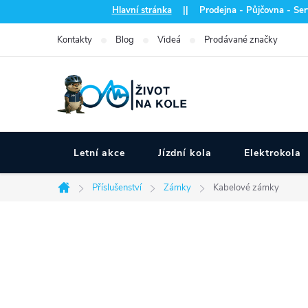
Přejít
Hlavní stránka
|| Prodejna - Půjčovna - Serv
na
Kontakty
Blog
Videá
Prodávané značky
obsah
Letní akce
Jízdní kola
Elektrokola
Příslušenství
Zámky
Kabelové zámky
Domů