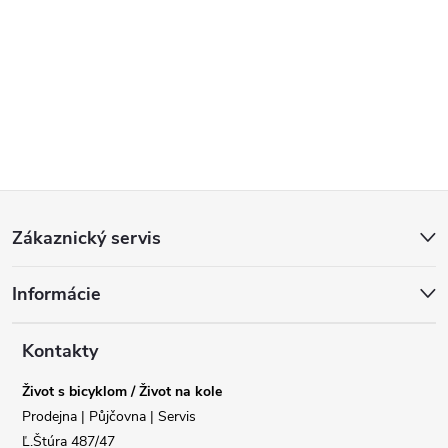
Z
Zákaznický servis
á
Informácie
p
a
Kontakty
Život s bicyklom / Život na kole
t
Prodejna | Půjčovna | Servis
Ľ.Štúra 487/47