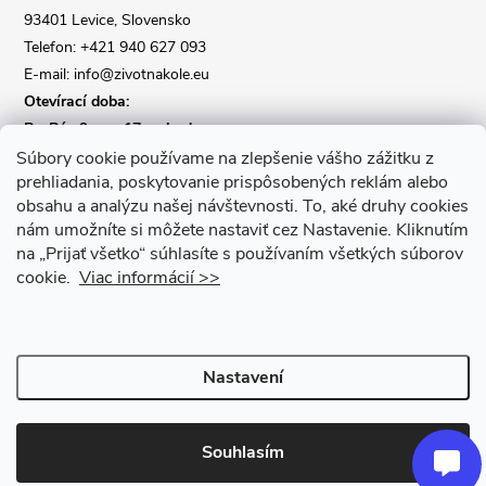
í
93401 Levice, Slovensko
Telefon: +421 940 627 093
E-mail: info@zivotnakole.eu
Otevírací doba:
Po-Pá : 9,oo - 17,oo hod
So : 9,oo - 12,oo | Ne : Zavřeno
Súbory cookie používame na zlepšenie vášho zážitku z
prehliadania, poskytovanie prispôsobených reklám alebo
obsahu a analýzu našej návštevnosti.
To, aké druhy cookies
Kontaktní formulář
nám umožníte si môžete nastaviť cez Nastavenie.
Kliknutím
na „Prijať všetko“ súhlasíte s používaním všetkých súborov
cookie.
Viac informácií >>
Nastavení
Copyright 2026
Život na kole
. Všechna práva vyhrazena.
Upravit
nastavení cookies
Souhlasím
Vytvořil Shoptet Premium