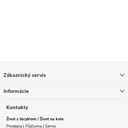
Z
Zákaznický servis
á
Informácie
p
a
Kontakty
Život s bicyklom / Život na kole
t
Prodejna | Půjčovna | Servis