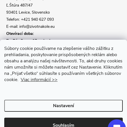
Ľ.Štúra 487/47
í
93401 Levice, Slovensko
Telefon: +421 940 627 093
E-mail: info@zivotnakole.eu
Otevírací doba:
Po-Pá : 9,oo - 17,oo hod
So : 9,oo - 12,oo | Ne : Zavřeno
Súbory cookie používame na zlepšenie vášho zážitku z
prehliadania, poskytovanie prispôsobených reklám alebo
obsahu a analýzu našej návštevnosti.
To, aké druhy cookies
Kontaktní formulář
nám umožníte si môžete nastaviť cez Nastavenie.
Kliknutím
na „Prijať všetko“ súhlasíte s používaním všetkých súborov
cookie.
Viac informácií >>
Nastavení
Copyright 2026
Život na kole
. Všechna práva vyhrazena.
Upravit
nastavení cookies
Souhlasím