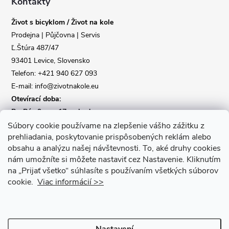
a
Kontakty
Život s bicyklom / Život na kole
t
Prodejna | Půjčovna | Servis
Ľ.Štúra 487/47
í
93401 Levice, Slovensko
Telefon: +421 940 627 093
E-mail: info@zivotnakole.eu
Otevírací doba:
Po-Pá : 9,oo - 17,oo hod
So : 9,oo - 12,oo | Ne : Zavřeno
Súbory cookie používame na zlepšenie vášho zážitku z
prehliadania, poskytovanie prispôsobených reklám alebo
obsahu a analýzu našej návštevnosti.
To, aké druhy cookies
Kontaktní formulář
nám umožníte si môžete nastaviť cez Nastavenie.
Kliknutím
na „Prijať všetko“ súhlasíte s používaním všetkých súborov
cookie.
Viac informácií >>