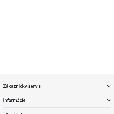
Z
Zákaznický servis
á
Informácie
p