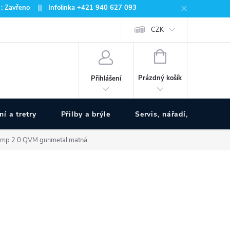
 : Zavřeno || Infolinka +421 940 627 093
CZK
NÁKUPNÍ
KOŠÍK
Prázdný košík
Přihlášení
ní a tretry
Přilby a brýle
Servis, nářadí, pumpy
 Jump 2.0 QVM gunmetal matná