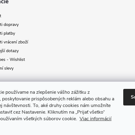
cie
t
i dopravy
i platby
i vrácení zboží
jší dotazy
pes - Wishlist
ní slevy
ie používame na zlepšenie vášho zážitku z
S
a, poskytovanie prispôsobených reklám alebo obsahu a
ej návštevnosti.
To, aké druhy cookies nám umožníte
staviť cez Nastavenie.
Kliknutím na „Prijať všetko“
 používaním všetkých súborov cookie.
Viac informácií