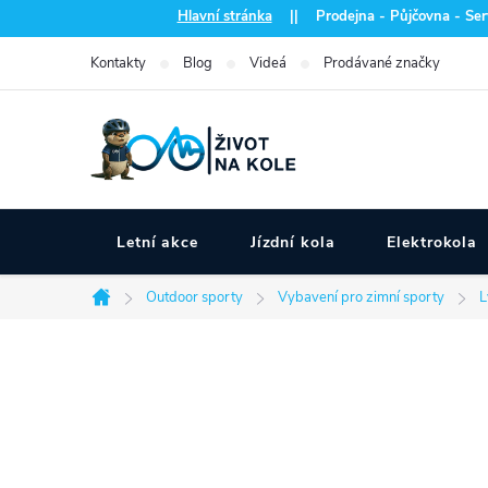
Přejít
Hlavní stránka
|| Prodejna - Půjčovna - Serv
na
Kontakty
Blog
Videá
Prodávané značky
obsah
Letní akce
Jízdní kola
Elektrokola
Outdoor sporty
Vybavení pro zimní sporty
L
Domů