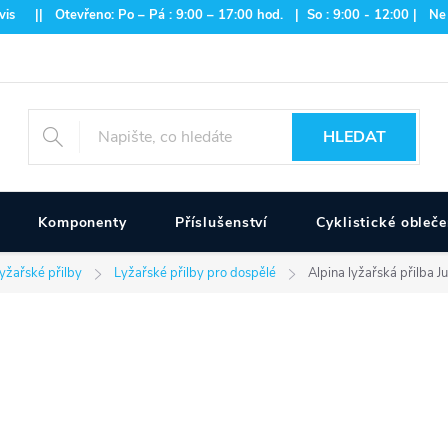
is || Otevřeno: Po – Pá : 9:00 – 17:00 hod. | So : 9:00 - 12:00 | Ne
HLEDAT
Komponenty
Příslušenství
Cyklistické obleče
yžařské přilby
Lyžařské přilby pro dospělé
Alpina lyžařská přilba