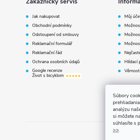
á
Zákaznický servis
Informá
p
Jak nakupovat
Můj úče
Obchodní podmínky
Možnost
a
Odstoupení od smlouvy
Možnost
t
Reklamační formulář
Možnost
Reklamační řád
Nejčaste
í
Ochrana osobních údajů
Hlídací 
Google recenze
Věrnost
Život s bicyklom
Súbory cook
prehliadani
analýzu naš
si môžete na
súhlasíte s
>>