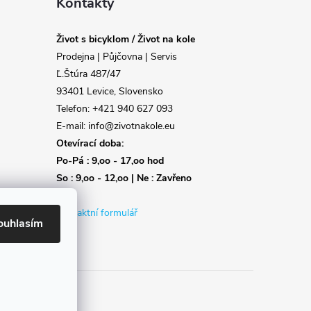
Kontakty
Život s bicyklom / Život na kole
Prodejna | Půjčovna | Servis
Ľ.Štúra 487/47
93401 Levice, Slovensko
Telefon: +421 940 627 093
E-mail: info@zivotnakole.eu
Otevírací doba:
Po-Pá : 9,oo - 17,oo hod
So : 9,oo - 12,oo | Ne : Zavřeno
Kontaktní formulář
ouhlasím