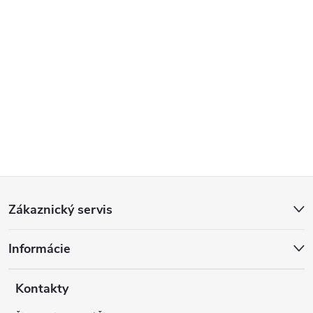
Z
Zákaznický servis
á
Informácie
p
a
Kontakty