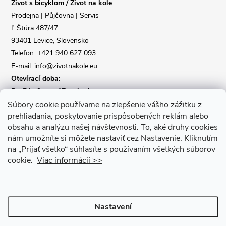
Život s bicyklom / Život na kole
t
Prodejna | Půjčovna | Servis
Ľ.Štúra 487/47
í
93401 Levice, Slovensko
Telefon: +421 940 627 093
E-mail: info@zivotnakole.eu
Otevírací doba:
Po-Pá : 9,oo - 17,oo hod
So : 9,oo - 12,oo | Ne : Zavřeno
Súbory cookie používame na zlepšenie vášho zážitku z
prehliadania, poskytovanie prispôsobených reklám alebo
obsahu a analýzu našej návštevnosti.
To, aké druhy cookies
Kontaktní formulář
nám umožníte si môžete nastaviť cez Nastavenie.
Kliknutím
na „Prijať všetko“ súhlasíte s používaním všetkých súborov
cookie.
Viac informácií >>
Nastavení
Copyright 2026
Život na kole
. Všechna práva vyhrazena.
Upravit