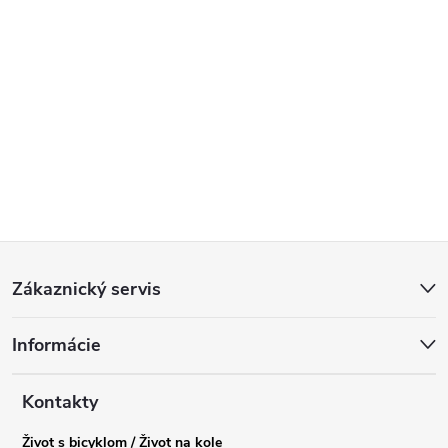
Z
Zákaznický servis
á
Informácie
p
a
Kontakty
Život s bicyklom / Život na kole