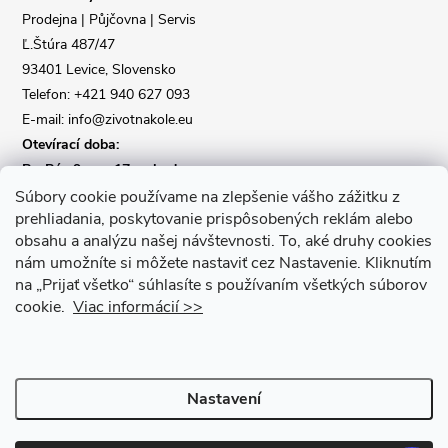
t
Prodejna | Půjčovna | Servis
Ľ.Štúra 487/47
í
93401 Levice, Slovensko
Telefon: +421 940 627 093
E-mail: info@zivotnakole.eu
Otevírací doba:
Po-Pá : 9,oo - 17,oo hod
So : 9,oo - 12,oo | Ne : Zavřeno
Súbory cookie používame na zlepšenie vášho zážitku z
prehliadania, poskytovanie prispôsobených reklám alebo
obsahu a analýzu našej návštevnosti.
To, aké druhy cookies
Kontaktní formulář
nám umožníte si môžete nastaviť cez Nastavenie.
Kliknutím
na „Prijať všetko“ súhlasíte s používaním všetkých súborov
cookie.
Viac informácií >>
Nastavení
Copyright 2026
Život na kole
. Všechna práva vyhrazena.
Upravit
nastavení cookies