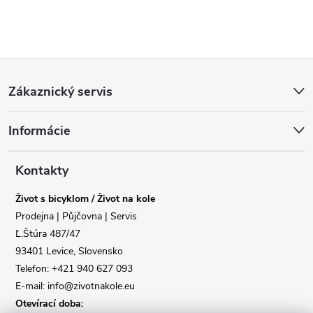
Z
Zákaznický servis
á
Informácie
p
a
Kontakty
Život s bicyklom / Život na kole
t
Prodejna | Půjčovna | Servis
Ľ.Štúra 487/47
í
93401 Levice, Slovensko
Telefon: +421 940 627 093
E-mail: info@zivotnakole.eu
Otevírací doba: