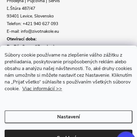
Prodejna | Půjčovna | Servis
Ľ.Štúra 487/47
í
93401 Levice, Slovensko
Telefon: +421 940 627 093
E-mail: info@zivotnakole.eu
Otevírací doba:
Po-Pá : 9,oo - 17,oo hod
So : 9,oo - 12,oo | Ne : Zavřeno
Súbory cookie používame na zlepšenie vášho zážitku z
prehliadania, poskytovanie prispôsobených reklám alebo
obsahu a analýzu našej návštevnosti.
To, aké druhy cookies
Kontaktní formulář
nám umožníte si môžete nastaviť cez Nastavenie.
Kliknutím
na „Prijať všetko“ súhlasíte s používaním všetkých súborov
cookie.
Viac informácií >>
Nastavení
Copyright 2026
Život na kole
. Všechna práva vyhrazena.
Upravit
nastavení cookies