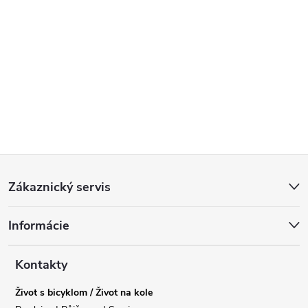
Z
Zákaznický servis
á
Informácie
p
a
Kontakty
Život s bicyklom / Život na kole
t