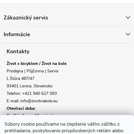
Z
Zákaznický servis
á
Informácie
p
a
Kontakty
Život s bicyklom / Život na kole
t
Prodejna | Půjčovna | Servis
Ľ.Štúra 487/47
í
93401 Levice, Slovensko
Telefon: +421 940 627 093
E-mail: info@zivotnakole.eu
Otevírací doba:
Po-Pá : 9,oo - 17,oo hod
So : 9,oo - 12,oo | Ne : Zavřeno
Súbory cookie používame na zlepšenie vášho zážitku z
prehliadania, poskytovanie prispôsobených reklám alebo