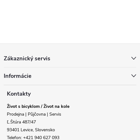
Z
Zákaznický servis
á
Informácie
p
a
Kontakty
Život s bicyklom / Život na kole
t
Prodejna | Půjčovna | Servis
Ľ.Štúra 487/47
í
93401 Levice, Slovensko
Telefon: +421 940 627 093