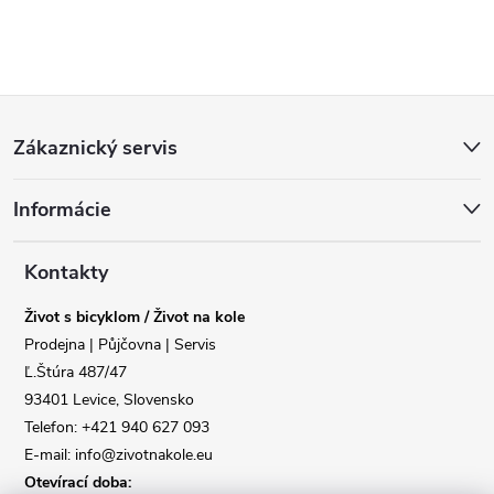
Z
Zákaznický servis
á
Reklamace
Doprava
Informácie
p
Poslat
a
Kontakty
Život s bicyklom / Život na kole
t
Prodejna | Půjčovna | Servis
Ľ.Štúra 487/47
í
93401 Levice, Slovensko
Telefon: +421 940 627 093
E-mail: info@zivotnakole.eu
Otevírací doba: