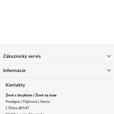
Z
Zákaznický servis
á
Informácie
p
a
Kontakty
Život s bicyklom / Život na kole
t
Prodejna | Půjčovna | Servis
Ľ.Štúra 487/47
í