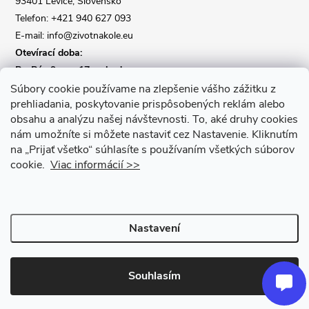
93401 Levice, Slovensko
Telefon: +421 940 627 093
E-mail: info@zivotnakole.eu
Otevírací doba:
Po-Pá : 9,oo - 17,oo hod
So : 9,oo - 12,oo | Ne : Zavřeno
Súbory cookie používame na zlepšenie vášho zážitku z
prehliadania, poskytovanie prispôsobených reklám alebo
obsahu a analýzu našej návštevnosti.
To, aké druhy cookies
Kontaktní formulář
nám umožníte si môžete nastaviť cez Nastavenie.
Kliknutím
na „Prijať všetko“ súhlasíte s používaním všetkých súborov
cookie.
Viac informácií >>
Nastavení
Copyright 2026
Život na kole
. Všechna práva vyhrazena.
Upravit
nastavení cookies
Souhlasím
Vytvořil Shoptet Premium