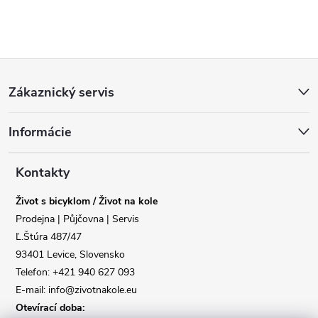
Z
Zákaznický servis
á
Informácie
p
a
Kontakty
Život s bicyklom / Život na kole
t
Prodejna | Půjčovna | Servis
Ľ.Štúra 487/47
í
93401 Levice, Slovensko
Telefon: +421 940 627 093
E-mail: info@zivotnakole.eu
Otevírací doba: