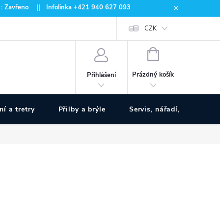
 : Zavřeno || Infolinka +421 940 627 093
CZK
NÁKUPNÍ
KOŠÍK
Prázdný košík
Přihlášení
ní a tretry
Přilby a brýle
Servis, nářadí, pumpy