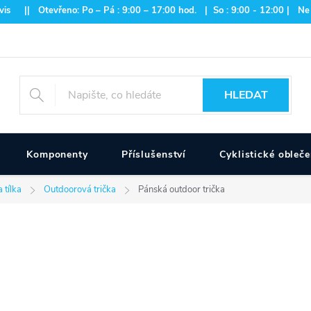
is || Otevřeno: Po – Pá : 9:00 – 17:00 hod. | So : 9:00 - 12:00 | Ne
HLEDAT
Komponenty
Příslušenství
Cyklistické obleče
a tílka
Outdoorová trička
Pánská outdoor trička