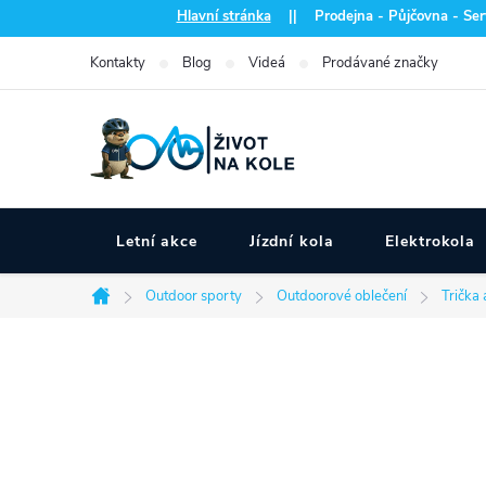
Přejít
Hlavní stránka
|| Prodejna - Půjčovna - Serv
na
Kontakty
Blog
Videá
Prodávané značky
obsah
Letní akce
Jízdní kola
Elektrokola
Outdoor sporty
Outdoorové oblečení
Trička 
Domů