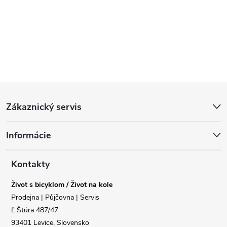
Z
Zákaznický servis
á
Informácie
p
a
Kontakty
Život s bicyklom / Život na kole
t
Prodejna | Půjčovna | Servis
Ľ.Štúra 487/47
í
93401 Levice, Slovensko