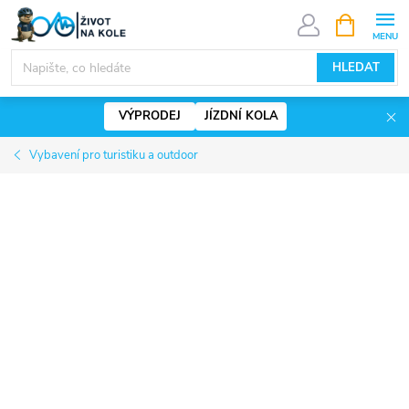
Přejít
NÁKUPNÍ
KOŠÍK
na
www.zivotnakole.eu - Chat
obsah
HLEDAT
VÝPRODEJ
JÍZDNÍ KOLA
Vybavení pro turistiku a outdoor