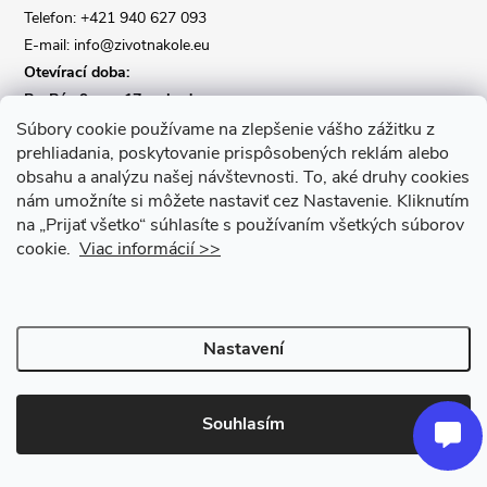
Telefon: +421 940 627 093
E-mail: info@zivotnakole.eu
Otevírací doba:
Po-Pá : 9,oo - 17,oo hod
So : 9,oo - 12,oo | Ne : Zavřeno
Súbory cookie používame na zlepšenie vášho zážitku z
prehliadania, poskytovanie prispôsobených reklám alebo
obsahu a analýzu našej návštevnosti.
To, aké druhy cookies
Kontaktní formulář
nám umožníte si môžete nastaviť cez Nastavenie.
Kliknutím
na „Prijať všetko“ súhlasíte s používaním všetkých súborov
cookie.
Viac informácií >>
Nastavení
Copyright 2026
Život na kole
. Všechna práva vyhrazena.
Upravit
nastavení cookies
Souhlasím
Vytvořil Shoptet Premium