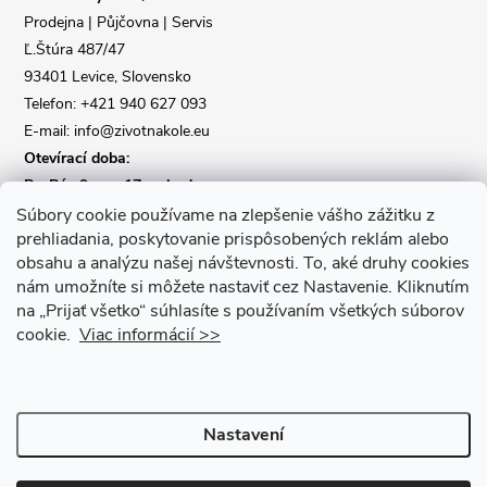
t
Prodejna | Půjčovna | Servis
Ľ.Štúra 487/47
í
93401 Levice, Slovensko
Telefon: +421 940 627 093
E-mail: info@zivotnakole.eu
Otevírací doba:
Po-Pá : 9,oo - 17,oo hod
So : 9,oo - 12,oo | Ne : Zavřeno
Súbory cookie používame na zlepšenie vášho zážitku z
prehliadania, poskytovanie prispôsobených reklám alebo
obsahu a analýzu našej návštevnosti.
To, aké druhy cookies
Kontaktní formulář
nám umožníte si môžete nastaviť cez Nastavenie.
Kliknutím
na „Prijať všetko“ súhlasíte s používaním všetkých súborov
cookie.
Viac informácií >>
Nastavení
Copyright 2026
Život na kole
. Všechna práva vyhrazena.
Upravit
nastavení cookies