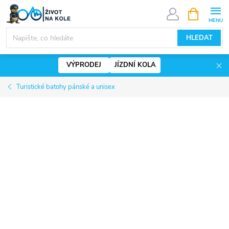
Přejít
NÁKUPNÍ
KOŠÍK
na
www.zivotnakole.eu - Chat
obsah
HLEDAT
VÝPRODEJ
JÍZDNÍ KOLA
Turistické batohy pánské a unisex