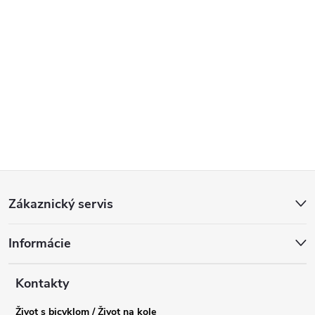
Z
Zákaznický servis
á
Informácie
p
a
Kontakty
Život s bicyklom / Život na kole