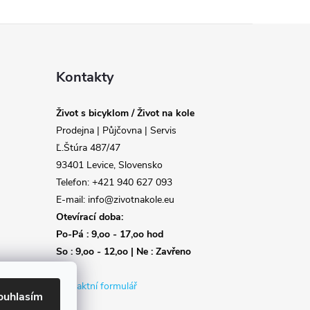
Kontakty
Život s bicyklom / Život na kole
Prodejna | Půjčovna | Servis
Ľ.Štúra 487/47
93401 Levice, Slovensko
Telefon: +421 940 627 093
E-mail: info@zivotnakole.eu
Otevírací doba:
Po-Pá : 9,oo - 17,oo hod
So : 9,oo - 12,oo | Ne : Zavřeno
Kontaktní formulář
ouhlasím