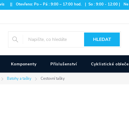
is || Otevřeno: Po – Pá : 9:00 – 17:00 hod. | So : 9:00 - 12:00 | Ne
HLEDAT
Komponenty
Příslušenství
Cyklistické obleče
Batohy a tašky
Cestovní tašky