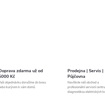
Doprava zdarma už od
Prodejna | Servis |
5000 Kč
Půjčovna
aši objednávku doručíme do boxu
Navštivte náš obchod a
nebo kurýrem k vám domů.
profesionální servisní centr
diagnostikou elektrických ko