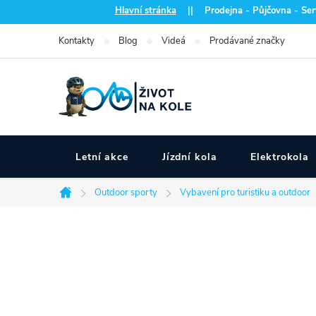
Přejít
Hlavní stránka
|| Prodejna - Půjčovna - Serv
na
Kontakty
Blog
Videá
Prodávané značky
obsah
Letní akce
Jízdní kola
Elektrokola
Outdoor sporty
Vybavení pro turistiku a outdoor
Domů