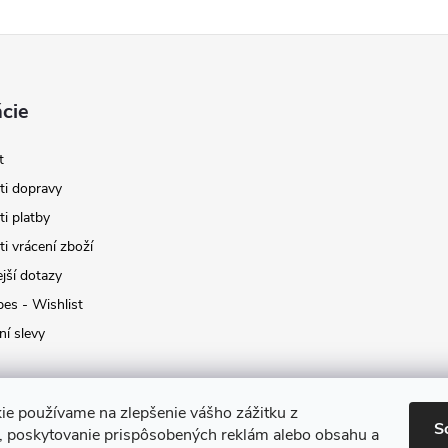
cie
t
i dopravy
i platby
i vrácení zboží
jší dotazy
pes - Wishlist
ní slevy
ie používame na zlepšenie vášho zážitku z
S
a, poskytovanie prispôsobených reklám alebo obsahu a