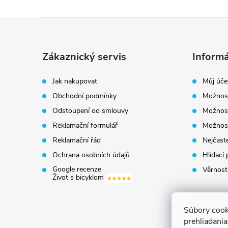
Z
á
Zákaznický servis
Informá
p
Jak nakupovat
Můj úče
Obchodní podmínky
Možnost
a
Odstoupení od smlouvy
Možnost
t
Reklamační formulář
Možnost
Reklamační řád
Nejčaste
í
Ochrana osobních údajů
Hlídací 
Google recenze
Věrnost
Život s bicyklom
Súbory cook
prehliadani