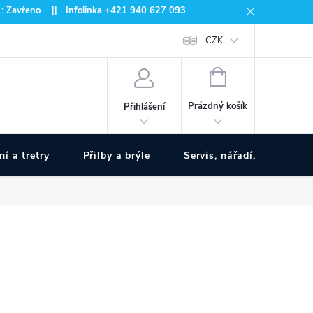
 : Zavřeno || Infolinka +421 940 627 093
CZK
NÁKUPNÍ
KOŠÍK
Prázdný košík
Přihlášení
ní a tretry
Přilby a brýle
Servis, nářadí, pumpy