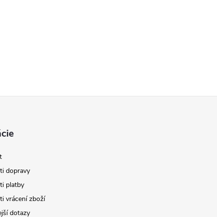
cie
t
i dopravy
i platby
i vrácení zboží
jší dotazy