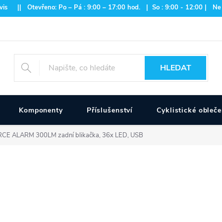
is || Otevřeno: Po – Pá : 9:00 – 17:00 hod. | So : 9:00 - 12:00 | Ne
HLEDAT
Komponenty
Příslušenství
Cyklistické obleče
CE ALARM 300LM zadní blikačka, 36x LED, USB