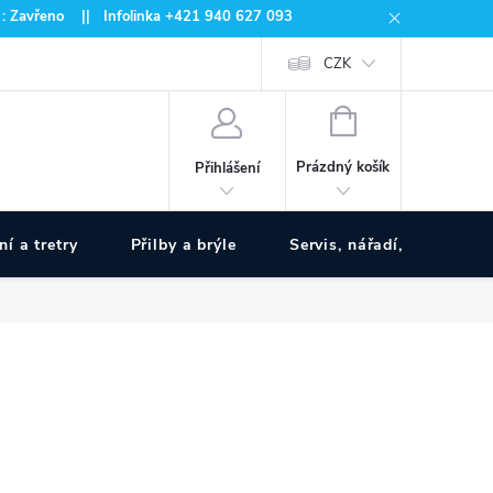
 : Zavřeno || Infolinka +421 940 627 093
CZK
NÁKUPNÍ
KOŠÍK
Prázdný košík
Přihlášení
ní a tretry
Přilby a brýle
Servis, nářadí, pumpy