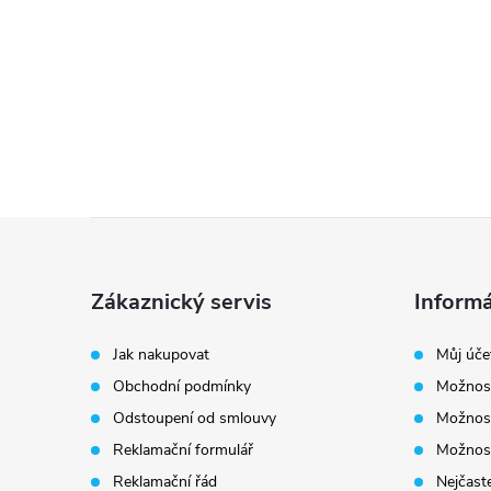
Z
á
Zákaznický servis
Informá
p
Jak nakupovat
Můj úče
Obchodní podmínky
Možnost
a
Odstoupení od smlouvy
Možnost
t
Reklamační formulář
Možnost
Reklamační řád
Nejčaste