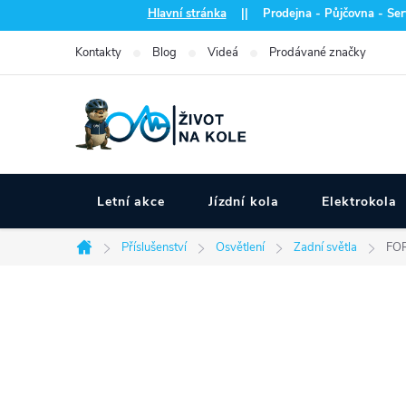
Přejít
Hlavní stránka
|| Prodejna - Půjčovna - Serv
na
Kontakty
Blog
Videá
Prodávané značky
obsah
Letní akce
Jízdní kola
Elektrokola
Příslušenství
Osvětlení
Zadní světla
FOR
Domů