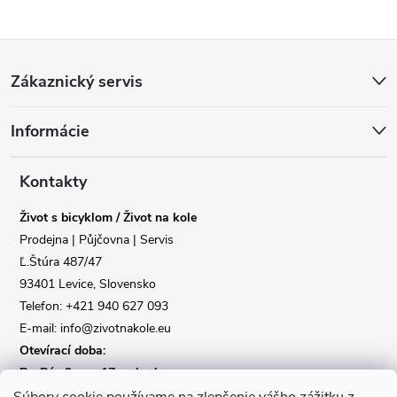
Reklamace
Doprava
Z
Poslat
Zákaznický servis
á
Informácie
p
a
Kontakty
Život s bicyklom / Život na kole
t
Prodejna | Půjčovna | Servis
Ľ.Štúra 487/47
í
93401 Levice, Slovensko
Telefon: +421 940 627 093
E-mail: info@zivotnakole.eu
Otevírací doba:
Po-Pá : 9,oo - 17,oo hod
So : 9,oo - 12,oo | Ne : Zavřeno